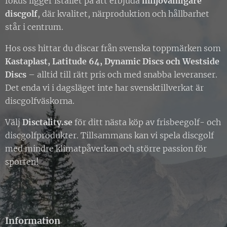
fokus ligger istället på att erbjuda
miljövänligare
discgolf
, där kvalitet, närproduktion och hållbarhet
står i centrum.
Hos oss hittar du discar från svenska toppmärken som
Kastaplast, Latitude 64, Dynamic Discs och Westside
Discs
– alltid till rätt pris och med snabba leveranser.
Det enda vi i dagsläget inte har svensktillverkat är
discgolfväskorna.
Välj
Disctality.se
för ditt nästa köp av frisbeegolf- och
discgolfprodukter. Tillsammans kan vi spela discgolf
med mindre klimatpåverkan och större passion för
sporten!
Information