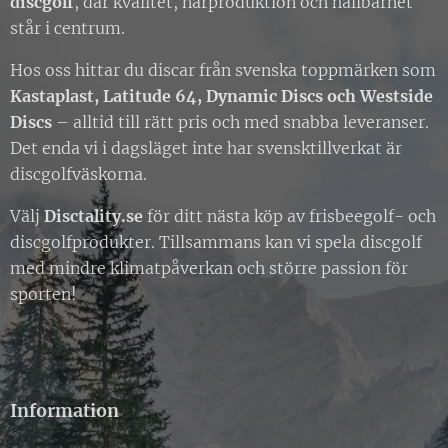
discgolf
, där kvalitet, närproduktion och hållbarhet
står i centrum.
Hos oss hittar du discar från svenska toppmärken som
Kastaplast, Latitude 64, Dynamic Discs och Westside
Discs
– alltid till rätt pris och med snabba leveranser.
Det enda vi i dagsläget inte har svensktillverkat är
discgolfväskorna.
Välj
Disctality.se
för ditt nästa köp av frisbeegolf- och
discgolfprodukter. Tillsammans kan vi spela discgolf
med mindre klimatpåverkan och större passion för
sporten!
Information