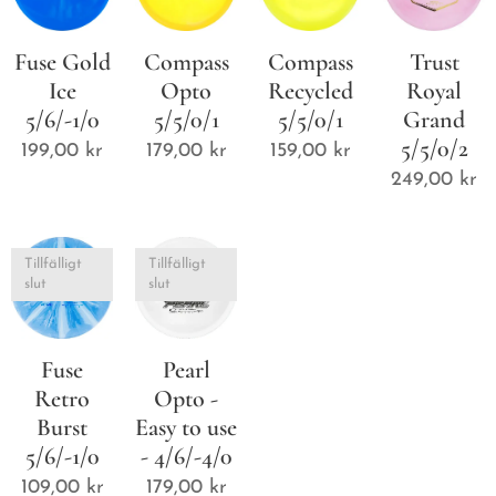
Fuse Gold
Compass
Compass
Trust
Ice
Opto
Recycled
Royal
5/6/-1/0
5/5/0/1
5/5/0/1
Grand
5/5/0/2
199,00
kr
179,00
kr
159,00
kr
249,00
kr
Tillfälligt
Tillfälligt
slut
slut
Fuse
Pearl
Retro
Opto -
Burst
Easy to use
5/6/-1/0
- 4/6/-4/0
109,00
kr
179,00
kr