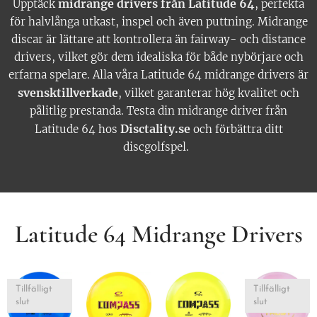
midrange drivers från Latitude 64
Upptäck
, perfekta
för halvlånga utkast, inspel och även puttning. Midrange
discar är lättare att kontrollera än fairway- och distance
drivers, vilket gör dem idealiska för både nybörjare och
erfarna spelare. Alla våra Latitude 64 midrange drivers är
svensktillverkade
, vilket garanterar hög kvalitet och
pålitlig prestanda. Testa din midrange driver från
Disctality.se
Latitude 64 hos
och förbättra ditt
discgolfspel.
Latitude 64 Midrange Drivers
Tillfälligt
Tillfälligt
slut
slut