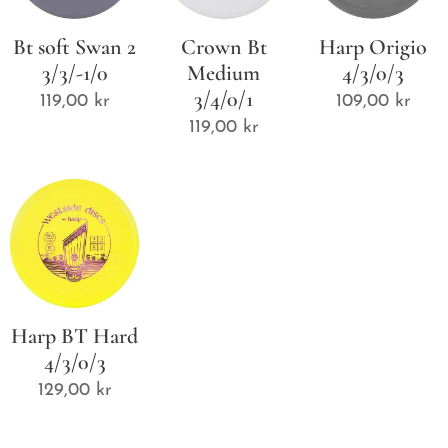
Bt soft Swan 2
Crown Bt
Harp Origio
3/3/-1/0
Medium
4/3/0/3
3/4/0/1
119,00
kr
109,00
kr
119,00
kr
Harp BT Hard
4/3/0/3
129,00
kr