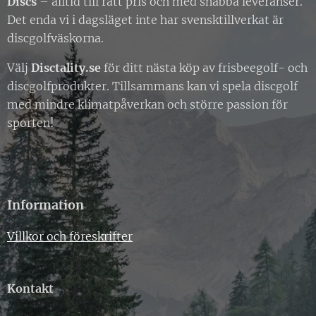
Discs
– alltid till rätt pris och med snabba leveranser.
Det enda vi i dagsläget inte har svensktillverkat är
discgolfväskorna.
Välj
Disctality.se
för ditt nästa köp av frisbeegolf- och
discgolfprodukter. Tillsammans kan vi spela discgolf
med mindre klimatpåverkan och större passion för
sporten!
Information
Villkor och föreskrifter
Kontakt