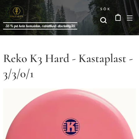
SÖK
35 % på hela hemsidan, rabattkod: disctality35
Reko K3 Hard - Kastaplast -
3/3/0/1