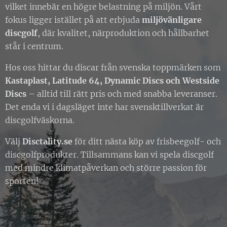
vilket innebär en högre belastning på miljön. Vårt
fokus ligger istället på att erbjuda
miljövänligare
discgolf
, där kvalitet, närproduktion och hållbarhet
står i centrum.
Hos oss hittar du discar från svenska toppmärken som
Kastaplast, Latitude 64, Dynamic Discs och Westside
Discs
– alltid till rätt pris och med snabba leveranser.
Det enda vi i dagsläget inte har svensktillverkat är
discgolfväskorna.
Välj
Disctality.se
för ditt nästa köp av frisbeegolf- och
discgolfprodukter. Tillsammans kan vi spela discgolf
med mindre klimatpåverkan och större passion för
sporten!