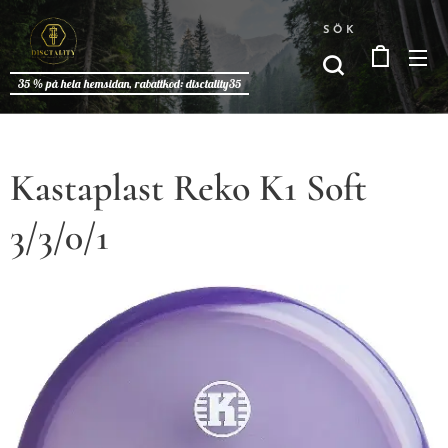
SÖK
35 % på hela hemsidan, rabattkod: disctality35
Kastaplast Reko K1 Soft
3/3/0/1