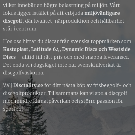
vilket innebär en högre belastning på miljön. Vårt
fokus ligger istället på att erbjuda
miljövänligare
discgolf
, där kvalitet, närproduktion och hållbarhet
står i centrum.
Hos oss hittar du discar från svenska toppmärken som
Kastaplast, Latitude 64, Dynamic Discs och Westside
Discs
– alltid till rätt pris och med snabba leveranser.
Det enda vi i dagsläget inte har svensktillverkat är
discgolfväskorna.
Välj
Disctality.se
för ditt nästa köp av frisbeegolf- och
discgolfprodukter. Tillsammans kan vi spela discgolf
med mindre klimatpåverkan och större passion för
sporten!