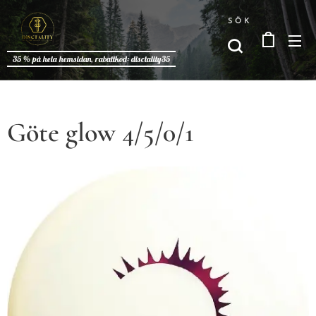
SÖK
35 % på hela hemsidan, rabattkod: disctality35
Göte glow 4/5/0/1