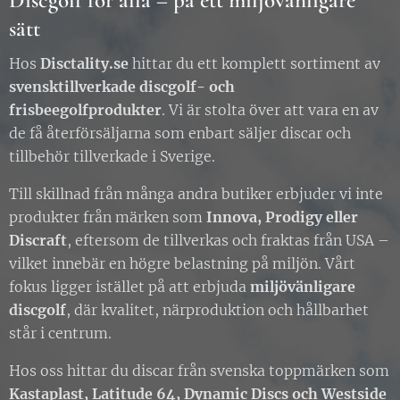
Discgolf för alla – på ett miljövänligare
sätt
Hos
Disctality.se
hittar du ett komplett sortiment av
svensktillverkade discgolf- och
frisbeegolfprodukter
. Vi är stolta över att vara en av
de få återförsäljarna som enbart säljer discar och
tillbehör tillverkade i Sverige.
Till skillnad från många andra butiker erbjuder vi inte
produkter från märken som
Innova, Prodigy eller
Discraft
, eftersom de tillverkas och fraktas från USA –
vilket innebär en högre belastning på miljön. Vårt
fokus ligger istället på att erbjuda
miljövänligare
discgolf
, där kvalitet, närproduktion och hållbarhet
står i centrum.
Hos oss hittar du discar från svenska toppmärken som
Kastaplast, Latitude 64, Dynamic Discs och Westside