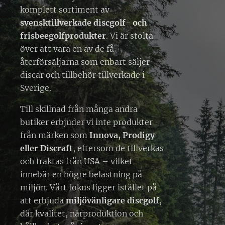
komplett sortiment av
svensktillverkade discgolf- och
frisbeegolfprodukter
. Vi är stolta
över att vara en av de få
återförsäljarna som enbart säljer
discar och tillbehör tillverkade i
Sverige.
Till skillnad från många andra
butiker erbjuder vi inte produkter
från märken som
Innova, Prodigy
eller Discraft
, eftersom de tillverkas
och fraktas från USA – vilket
innebär en högre belastning på
miljön. Vårt fokus ligger istället på
att erbjuda
miljövänligare discgolf
,
där kvalitet, närproduktion och