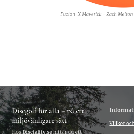
Fuzion-X Maverick - Zach Melton
Discgolf för alla – på ett
Informat
miljövänligare sätt
Villkor och
Hos
Disctality.se
hittar du ett