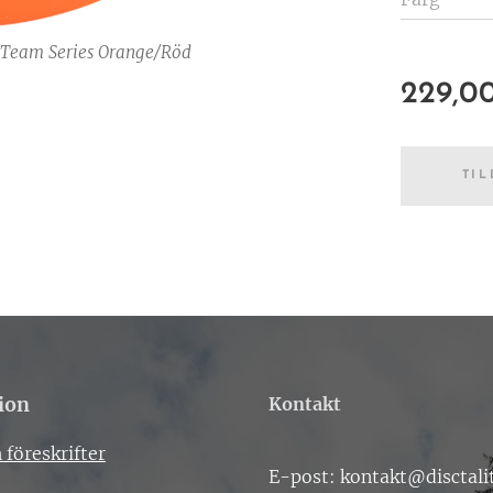
 Team Series Orange/Röd
229,0
TIL
ion
Kontakt
 föreskrifter
E-post: kontakt@disctali