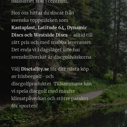
hållbarhet står i centrum.
Hos oss hittar du discar från
svenska toppmärken som
Kastaplast, Latitude 64, Dynamic
Discs och Westside Discs
– alltid till
rätt pris och med snabba leveranser.
Det enda vi i dagsläget inte har
svensktillverkat är discgolfväskorna.
Välj
Disctality.se
för ditt nästa köp
av frisbeegolf- och
discgolfprodukter. Tillsammans kan
vi spela discgolf med mindre
klimatpåverkan och större passion
för sporten!