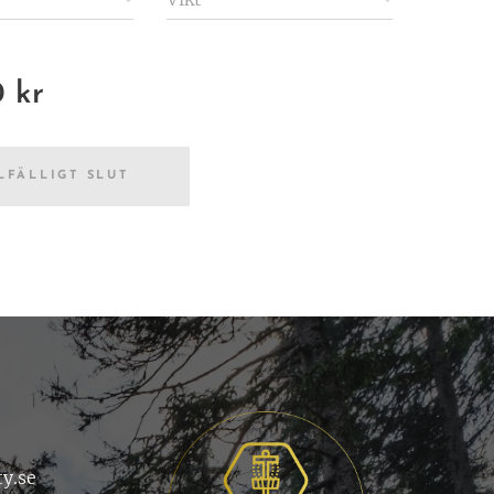
0
kr
LFÄLLIGT SLUT
ty.se