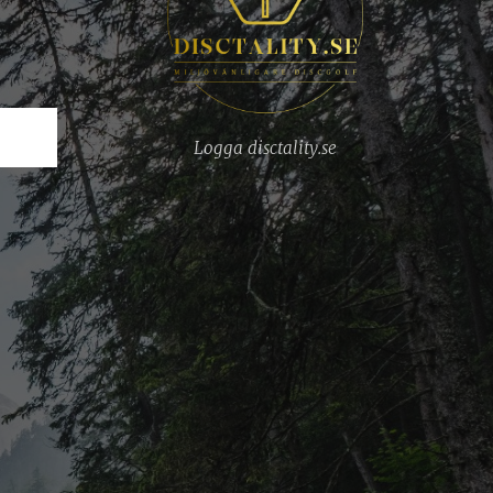
Logga disctality.se