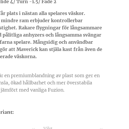
lide 4/ Turn -1.5/ Fade 2
år plats i nästan alla spelares väskor.
 mindre ram erbjuder kontrollerbar
stighet. Rakare flygningar för långsammare
 pålitliga anhyzers och långsamma svängar
rfarna spelare. Mångsidig och användbar
gör att Maverick kan stjäla kast från även de
lerade väskorna.
är en premiumblandning av plast som ger en
nsla, ökad hållbarhet och mer överstabila
 jämfört med vanliga Fuzion.
riant:
Vikt