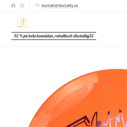
kontakt@disctality.se
35 % på hela hemsidan, rabattkod: disctality35