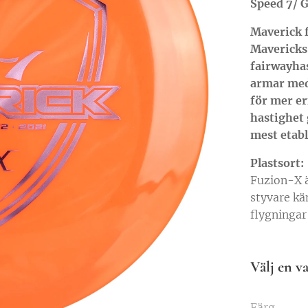
Speed 7/ G
Maverick f
Mavericks
fairwayha
armar med
för mer e
hastighet 
mest etab
Plastsort:
Fuzion-X 
styvare kä
flygningar
Välj en va
Färg