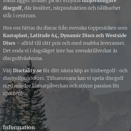
fokus ligger istället på att erbjuda
miljövänligare
discgolf
, där kvalitet, närproduktion och hållbarhet
står i centrum.
Hos oss hittar du discar från svenska toppmärken som
Kastaplast, Latitude 64, Dynamic Discs och Westside
Discs
– alltid till rätt pris och med snabba leveranser.
Det enda vi i dagsläget inte har svensktillverkat är
discgolfväskorna.
Välj
Disctality.se
för ditt nästa köp av frisbeegolf- och
discgolfprodukter. Tillsammans kan vi spela discgolf
med mindre klimatpåverkan och större passion för
sporten!
Information