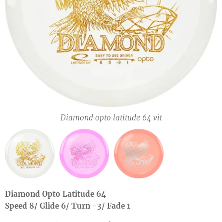
Diamond opto latitude 64 orange
Diamond opto latitude 64 rosa
Diamond opto latitude 64 vit
Diamond Opto Latitude 64
Speed 8/ Glide 6/ Turn -3/ Fade 1