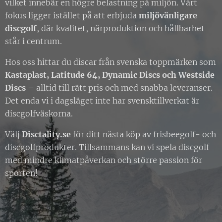
vilket innebär en högre belastning på miljön. Vårt
fokus ligger istället på att erbjuda
miljövänligare
discgolf
, där kvalitet, närproduktion och hållbarhet
står i centrum.
Hos oss hittar du discar från svenska toppmärken som
Kastaplast, Latitude 64, Dynamic Discs och Westside
Discs
– alltid till rätt pris och med snabba leveranser.
Det enda vi i dagsläget inte har svensktillverkat är
discgolfväskorna.
Välj
Disctality.se
för ditt nästa köp av frisbeegolf- och
discgolfprodukter. Tillsammans kan vi spela discgolf
med mindre klimatpåverkan och större passion för
sporten!