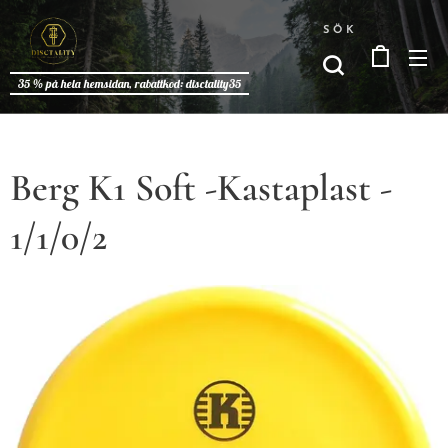
SÖK
35 % på hela hemsidan, rabattkod: disctality35
Berg K1 Soft -Kastaplast -
1/1/0/2