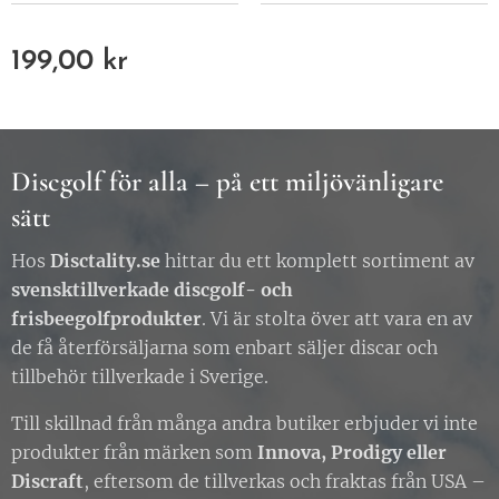
199,00
kr
Discgolf för alla – på ett miljövänligare
sätt
Hos
Disctality.se
hittar du ett komplett sortiment av
svensktillverkade discgolf- och
frisbeegolfprodukter
. Vi är stolta över att vara en av
de få återförsäljarna som enbart säljer discar och
tillbehör tillverkade i Sverige.
Till skillnad från många andra butiker erbjuder vi inte
produkter från märken som
Innova, Prodigy eller
Discraft
, eftersom de tillverkas och fraktas från USA –