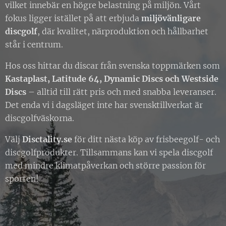
vilket innebär en högre belastning på miljön. Vårt
fokus ligger istället på att erbjuda
miljövänligare
discgolf
, där kvalitet, närproduktion och hållbarhet
står i centrum.
Hos oss hittar du discar från svenska toppmärken som
Kastaplast, Latitude 64, Dynamic Discs och Westside
Discs
– alltid till rätt pris och med snabba leveranser.
Det enda vi i dagsläget inte har svensktillverkat är
discgolfväskorna.
Välj
Disctality.se
för ditt nästa köp av frisbeegolf- och
discgolfprodukter. Tillsammans kan vi spela discgolf
med mindre klimatpåverkan och större passion för
sporten!